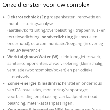
Onze diensten voor uw complex
Elektrotechniek (E):
groepenkasten, renovatie en
mutatie, storingsanalyse
(aardlek/kortsluiting/overbelasting), trappenhuis- en
terreinverlichting,
noodverlichting
(inspectie en
onderhoud), deurcommunicatie/toegang (in overleg
met uw leverancier).
Werktuigbouw/Water (W):
klein loodgieterswerk,
sanitaircomponenten, afvoer/riolering (kleinschalig),
ventilatie (wooncomplex/boxen) en periodieke
filterwissels.
Zonne-energie & laadinfra:
herstel en onderhoud
van PV-installaties, monitoring/rapportage;
voorbereiding en plaatsing van laadpunten (load-
balancing, meterkastaanpassingen).
Keuringen & inspecties:
NEN-keuringen conform