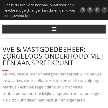
Het is drukker dan normaal, waardoor een
reactie mogelijk langer kan duren dan u van
ons gewend bent.
Home
VVE & VASTGOEDBEHEER:
Over ons
ZORGELOOS ONDERHOUD MET
ÉÉN AANSPREEKPUNT
Onze diensten
Als VvE-bestuurder of vastgoedbeheerder wilt u veilige
Foto impressie
installaties, voorspelbare kosten en snelle opvolging.
Markus Techniek regelt dit voor u met vaste
FAQ
contactpersonen, duidelijke afspraken en rapportages
die u zo kunt delen met bestuur en eigenaren.