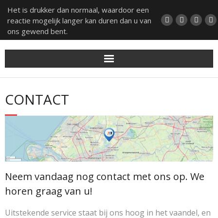
Het is drukker dan normaal, waardoor een
reactie mogelijk langer kan duren dan u van
ons gewend bent.
Home
CONTACT
Over ons
Onze diensten
Foto impressie
Neem vandaag nog contact met ons op. We
FAQ
horen graag van u!
Uitstekende service staat bij ons hoog in het vaandel, en