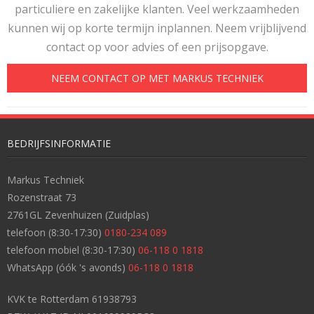
particuliere en zakelijke klanten. Veel werkzaamheden
kunnen wij op korte termijn inplannen. Neem vrijblijvend
contact op voor advies of een prijsopgave.
NEEM CONTACT OP MET MARKUS TECHNIEK
BEDRIJFSINFORMATIE
Markus Techniek
Rozenstraat 73
2761GL Zevenhuizen (Zuidplas)
telefoon (8:30-17:30)
0180-234 089
telefoon mobiel (8:30-17:30)
06-118 0 1818
WhatsApp (óók 's avonds)
06-118 0 1818
KVK te Rotterdam 61938793