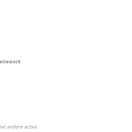
latiewerk
.
et andere acties.