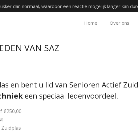
rukker dan normaal, waardoor een reactie mogelijk langer kan du
Home
Over ons
EDEN VAN SAZ
s en bent u lid van Senioren Actief Zuid
chniek
een speciaal ledenvoordeel.
f €250,00
st
o Zuidplas