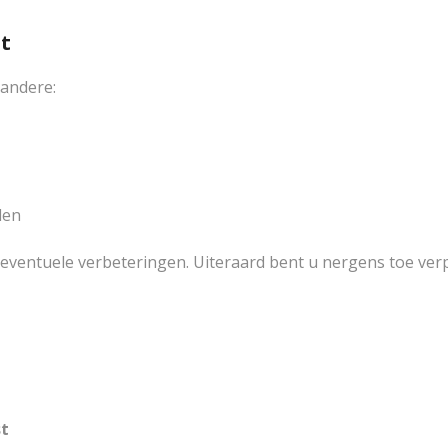
st
 andere:
len
eventuele verbeteringen. Uiteraard bent u nergens toe verpl
t