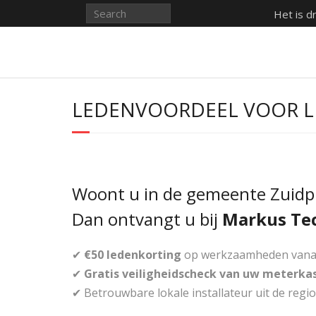
Het is d
LEDENVOORDEEL VOOR L
Woont u in de gemeente Zuidpla
Dan ontvangt u bij
Markus Te
✔
€50 ledenkorting
op werkzaamheden vana
✔
Gratis veiligheidscheck van uw meterka
✔ Betrouwbare lokale installateur uit de regi