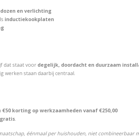
ozen en verlichting
ls
inductiekookplaten
ng
jf dat staat voor
degelijk, doordacht en duurzaam instal
g werken staan daarbij centraal.
n
€50 korting op werkzaamheden vanaf €250,00
gratis
.
maatschap, éénmaal per huishouden, niet combineerbaar m