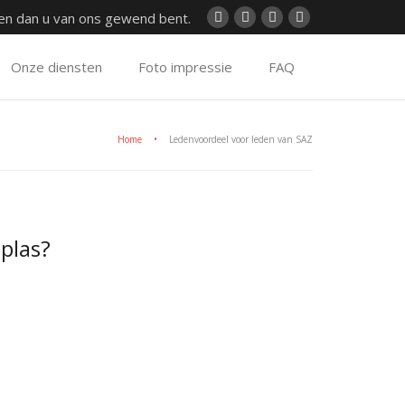
ren dan u van ons gewend bent.
Onze diensten
Foto impressie
FAQ
Home
•
Ledenvoordeel voor leden van SAZ
plas?