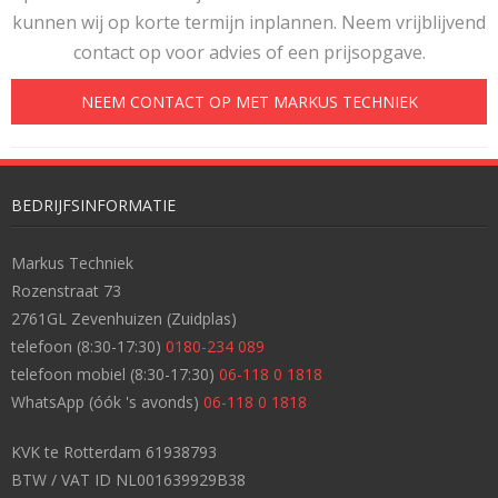
kunnen wij op korte termijn inplannen. Neem vrijblijvend
contact op voor advies of een prijsopgave.
NEEM CONTACT OP MET MARKUS TECHNIEK
BEDRIJFSINFORMATIE
Markus Techniek
Rozenstraat 73
2761GL Zevenhuizen (Zuidplas)
telefoon (8:30-17:30)
0180-234 089
telefoon mobiel (8:30-17:30)
06-118 0 1818
WhatsApp (óók 's avonds)
06-118 0 1818
KVK te Rotterdam 61938793
BTW / VAT ID NL001639929B38