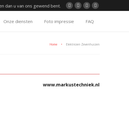
ren dan u van ons gewend bent.
Onze diensten
Foto impressie
FAQ
Home
•
Elektricien Zevenhuizen
www.markustechniek.nl