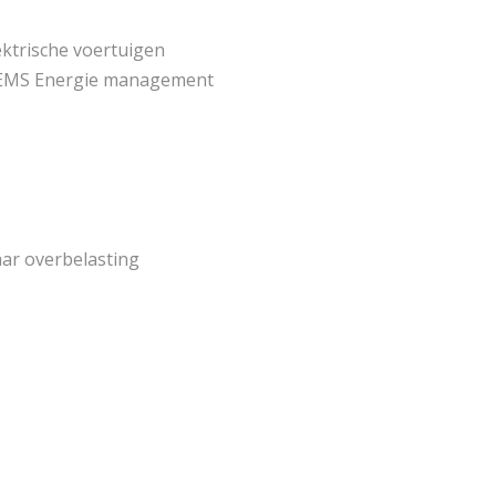
lektrische voertuigen
n HEMS Energie management
ar overbelasting