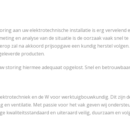
oring aan uw elektrotechnische installatie is erg vervele
eting en analyse van de situatie is de oorzaak vaak snel te
ierop zal na akkoord prijsopgave een kundig herstel volgen.
geleverde producten.
w storing hiermee adequaat opgelost. Snel en betrouwbaar,
lektrotechniek en de W voor werktuigbouwkundig. Dit zijn de 
ng en ventilatie. Met passie voor het vak geven wij onderste
oge kwaliteitsstandaard en uiteraard veilig, duurzaam en v