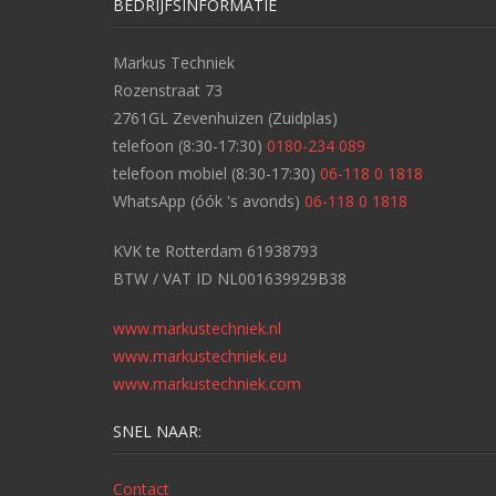
BEDRIJFSINFORMATIE
Markus Techniek
Rozenstraat 73
2761GL Zevenhuizen (Zuidplas)
telefoon (8:30-17:30)
0180-234 089
telefoon mobiel (8:30-17:30)
06-118 0 1818
WhatsApp (óók 's avonds)
06-118 0 1818
KVK te Rotterdam 61938793
BTW / VAT ID NL001639929B38
www.markustechniek.nl
www.markustechniek.eu
www.markustechniek.com
SNEL NAAR:
Contact