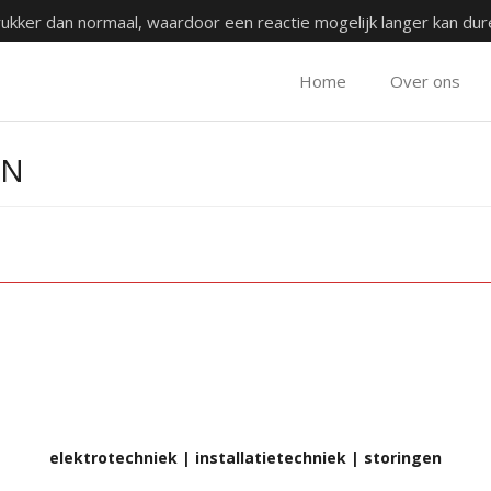
rukker dan normaal, waardoor een reactie mogelijk langer kan du
Home
Over ons
EN
elektrotechniek | installatietechniek | storingen