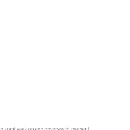
nd en komt vaak op een onverwacht moment.