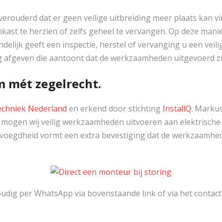
ig verouderd dat er geen veilige uitbreiding meer plaats ka
enkast te herzien of zelfs geheel te vervangen. Op deze ma
elijk geeft een inspectie, herstel of vervanging u een veili
g afgeven die aantoont dat de werkzaamheden uitgevoerd zij
m mét zegelrecht.
chniek Nederland
en erkend door stichting
InstallQ
. Markus
 mogen wij veilig werkzaamheden uitvoeren aan elektrische i
voegdheid vormt een extra bevestiging dat de werkzaamhe
ig per WhatsApp via bovenstaande link of via het contactf