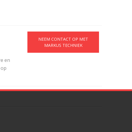
NEEM CONTACT OP MET
MARKUS TECHNIEK
re en
 op