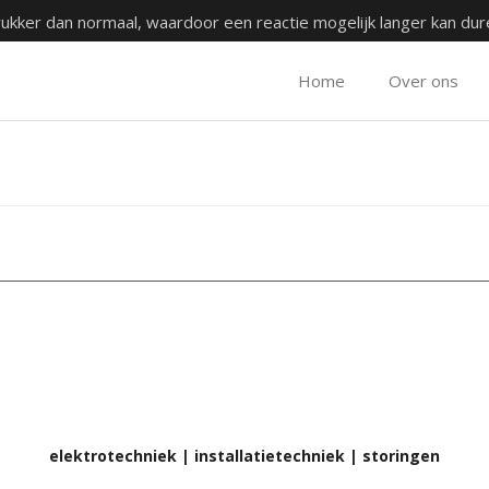
rukker dan normaal, waardoor een reactie mogelijk langer kan du
Home
Over ons
M
elektrotechniek | installatietechniek | storingen