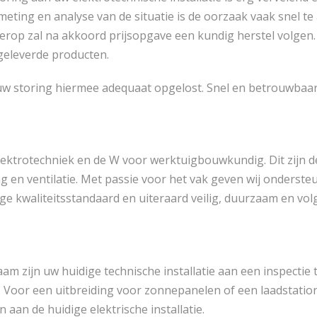
eting en analyse van de situatie is de oorzaak vaak snel te
ierop zal na akkoord prijsopgave een kundig herstel volgen.
geleverde producten.
w storing hiermee adequaat opgelost. Snel en betrouwbaar,
lektrotechniek en de W voor werktuigbouwkundig. Dit zijn de 
ng en ventilatie. Met passie voor het vak geven wij onderste
oge kwaliteitsstandaard en uiteraard veilig, duurzaam en v
am zijn uw huidige technische installatie aan een inspecti
Voor een uitbreiding voor zonnepanelen of een laadstation e
aan de huidige elektrische installatie.