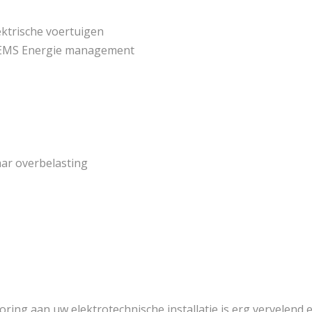
lektrische voertuigen
n HEMS Energie management
ar overbelasting
oring aan uw elektrotechnische installatie is erg vervele