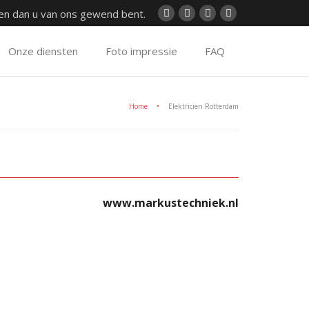
ren dan u van ons gewend bent.
Onze diensten
Foto impressie
FAQ
Home
•
Elektricien Rotterdam
www.markustechniek.nl