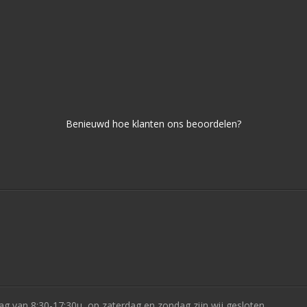
Benieuwd hoe klanten ons beoordelen?
ag van 8:30-17:30u, op zaterdag en zondag zijn wij gesloten.