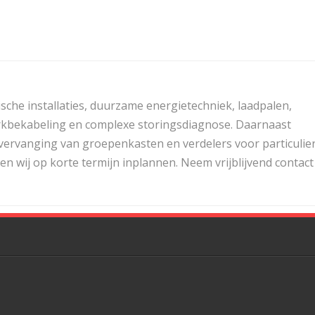
ische installaties, duurzame energietechniek, laadpalen,
twerkbekabeling en complexe storingsdiagnose. Daarnaast
 vervanging van groepenkasten en verdelers voor particulie
n wij op korte termijn inplannen. Neem vrijblijvend contact